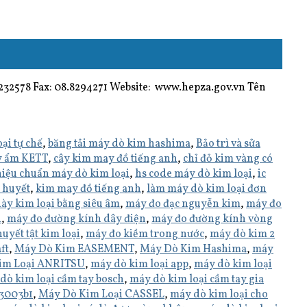
578 Fax: 08.8294271 Website: www.hepza.gov.vn Tên
ại tự chế
,
băng tải máy dò kim hashima
,
Bảo trì và sửa
y ẩm KETT
,
cây kim may đồ tiếng anh
,
chỉ đỏ kim vàng có
hiệu chuẩn máy dò kim loại
,
hs code máy dò kim loại
,
ic
 huyết
,
kim may đồ tiếng anh
,
làm máy dò kim loại đơn
ày kim loại bằng siêu âm
,
máy đo đạc nguyễn kim
,
máy đo
h
,
máy đo đường kính dây điện
,
máy đo đường kính vòng
uyết tật kim loại
,
máy đo kiềm trong nước
,
máy dò kim 2
ft
,
Máy Dò Kim EASEMENT
,
Máy Dò Kim Hashima
,
máy
im Loại ANRITSU
,
máy dò kim loại app
,
máy dò kim loại
dò kim loại cầm tay bosch
,
máy dò kim loại cầm tay gia
-3003b1
,
Máy Dò Kim Loại CASSEL
,
máy dò kim loại cho