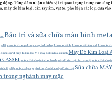
g động. Từng đảm nhận nhiều vị trí quan trọng trong các công t
áy dò kim loại, cân sấy ẩm, vật tư, phụ kiện các loại đưa vào 
Bảo trì và sửa chữa màn hình meta
ơng
ng đất
giá máy đo ampe kìm
ic máy dò kim loại
kim may đồ da
kim may đồ tiếng anh
kim máy đo
Máy Dò Kim Loại
ò kim loại 3d
máy dò kim loại 350
máy dò kim loại an ninh
i CASSEL
máy dò kim loại cầm tay bosch
máy dò kim loại cầm tay nhật
máy dò kim loại 
Sữa chữa MÁ
kính dây điện
máy đo đạc nguyễn kim
sửa chữa máy dò kim loại
m trong nghành may mặc