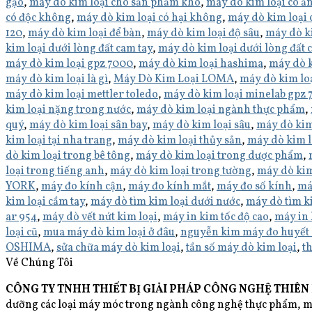
gạo
,
máy dò kim loại cho sản phẩm khô
,
máy dò kim loại có ả
có độc không
,
máy dò kim loại có hại không
,
máy dò kim loại
120
,
máy dò kim loại để bàn
,
máy dò kim loại độ sâu
,
máy dò k
kim loại dưới lòng đất cam tay
,
máy dò kim loại dưới lòng đất 
máy dò kim loại gpz 7000
,
máy dò kim loại hashima
,
máy dò k
máy dò kim loại là gì
,
Máy Dò Kim Loại LOMA
,
máy dò kim lo
máy dò kim loại mettler toledo
,
máy dò kim loại minelab gpz
kim loại nặng trong nước
,
máy dò kim loại ngành thực phẩm
,
quý
,
máy dò kim loại sân bay
,
máy dò kim loại sâu
,
máy dò kim
kim loại tại nha trang
,
máy dò kim loại thủy sản
,
máy dò kim l
dò kim loại trong bê tông
,
máy dò kim loại trong dược phẩm
,
loại trong tiếng anh
,
máy dò kim loại trong tường
,
máy dò kim
YORK
,
máy đo kính cận
,
máy đo kính mắt
,
máy đo số kính
,
má
kim loại cầm tay
,
máy dò tìm kim loại dưới nước
,
máy dò tìm ki
ar 954
,
máy dò vết nứt kim loại
,
máy in kim tốc độ cao
,
máy in 
loại cũ
,
mua máy dò kim loại ở đâu
,
nguyễn kim máy đo huyết
OSHIMA
,
sửa chữa máy dò kim loại
,
tần số máy dò kim loại
,
t
Về Chúng Tôi
CÔNG TY TNHH THIẾT BỊ GIẢI PHÁP CÔNG NGHỆ THIÊN
dưỡng các loại máy móc trong ngành công nghệ thực phẩm, may