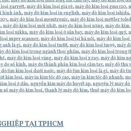
 đất
,
máy dò kim loại dưới lòng đất cam tay
,
máy dò kim loại dư
loại garrett
,
máy dò kim loại giá rẻ
,
máy dò kim loại gms 120
,
m
i hình ảnh
,
máy dò kim loại in english
,
máy dò kim loại ishida
3003
,
máy dò kim loại mesutronic
,
máy dò kim loại mettler tole
a
,
máy dò kim loại mới nhất
,
máy đo kim loại nặng
,
máy đo kim 
im loại nikka
,
máy dò kim loại ở sân bay
,
máy đo kim loại quý
,
m
loại super scanner
,
máy dò kim loại tại hà nội
,
máy dò kim loại 
 anh là gì
,
máy dò kim loại tm88
,
máy dò kim loại tm99
,
máy dò
y dò kim loại trong ngành thực phẩm
,
máy dò kim loại trong 
chế
,
máy dò kim loại vàng
,
máy dò kim loại x ray
,
máy dò kim n
y đo số kính
,
máy đo thành phần kim loại cầm tay
,
mấy độ thu 
dò tìm kim loại dưới nước
,
máy dò tìm kim loại là gì
,
máy dò tì
ứt kim loại
,
máy in kim tốc độ cao
,
máy in kim tốc độ nhanh
,
mo
im loại ở đâu
,
nguyễn kim máy đo huyết áp
,
nguyên lý máy dò 
ần số máy dò kim loại
,
thanh lý máy dò kim
,
thuê máy dò kim loạ
 NGHIỆP TẠI TPHCM