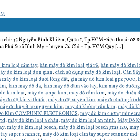
 35 Nguyễn Bỉnh Khiêm, Quận 1, Tp.HCM Điện thoại: 08.8232
a Phú & xã Bình Mỹ – huyện Củ Chi – Tp. HCM Quy […]
 kim loại cầm tay
,
bán máy dò kim loại giá rẻ
,
bán máy dò kim lo
áy dò kim loại don gian
,
cách sử dụng máy dò kim loại
,
Cân Sấ
á máy dò kim loại dưới lòng đất
,
giá máy dò kim loại gpz 7000
,
ilm
,
kim may đồ da
,
kim may đồ đâm vào tay
,
kim máy đo đường
dò kim loại
,
máy đo ampe kìm
,
may đồ cắm kim
,
máy đo chiều d
áy đo độ kín vỉ thuốc
,
máy đo độ xuyên kim
,
máy đo đường kín
máy đo huyết áp nguyen kim
,
may đồ không cần kim
,
máy dò kh
Dò Kim COMPUNIC ELECTRONICS
,
máy dò kim cương minecra
 3d
,
máy dò kim loại á châu
,
máy dò kim loại an ninh
,
Máy Dò K
ay
,
máy dò kim loại bosch
,
máy dò kim loại bosch gms 120
,
máy 
 tay super scanner
,
máy dò kim loại cầm tay super scanner md