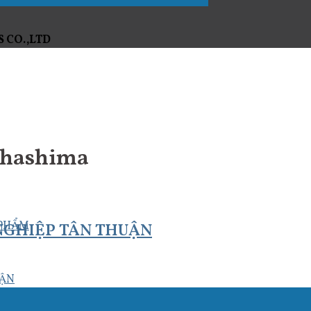
 CO.,LTD
i hashima
 PHẨM
 NGHIỆP TÂN THUẬN