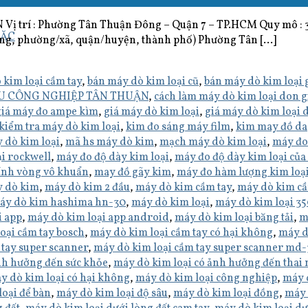
rí : Phường Tân Thuận Đông – Quận 7 – TP.HCM Quy mô : 3
MẶC
ng, phường/xã, quận/huyện, thành phố) Phường Tân […]
 kim loại cầm tay
,
bán máy dò kim loại cũ
,
bán máy dò kim loại 
HU CÔNG NGHIỆP TÂN THUẬN
,
cách làm máy dò kim loại don g
giá máy đo ampe kìm
,
giá máy dò kim loại
,
giá máy dò kim loại 
kiểm tra máy dò kim loại
,
kim đo sáng máy film
,
kim may đồ da
 dò kim loại
,
mã hs máy dò kim
,
mạch máy dò kim loại
,
máy đo
i rockwell
,
máy đo độ dày kim loại
,
máy đo độ dày kim loại của
ính vòng vô khuẩn
,
may đồ gãy kim
,
máy đo hàm lượng kim loạ
 dò kim
,
máy dò kim 2 đầu
,
máy dò kim cầm tay
,
máy dò kim cầ
áy dò kim hashima hn-30
,
máy dò kim loại
,
máy dò kim loại 3
i app
,
máy dò kim loại app android
,
máy dò kim loại băng tải
,
m
oại cầm tay bosch
,
máy dò kim loại cầm tay có hại không
,
máy d
 tay super scanner
,
máy dò kim loại cầm tay super scanner md
nh hưởng đến sức khỏe
,
máy dò kim loại có ảnh hưởng đến thai 
y dò kim loại có hại không
,
máy dò kim loại công nghiệp
,
máy d
oại để bàn
,
máy dò kim loại độ sâu
,
máy dò kim loại đồng
,
máy 