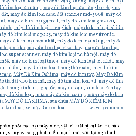
,
máy dò kim loại có dò được vàng không
,
máy dò kim loại
ò kim loại đa năng
,
máy dò kim loại đa năng bosch gms
 đất
,
máy dò kim loại dưới đất scanner md-5008
,
máy dò
ent
,
máy dò kim loại garrett
,
máy dò kim loại gms 120
,
h ảnh
,
máy dò kim loại in english
,
máy dò kim loại ishida
,
áy dò kim loại md3003
,
máy dò kim loại mesutronic
,
máy dò kim loại mới nhất
,
máy đo kim loại nặng
,
máy đo
 loại nikka
,
máy dò kim loại ở sân bay
,
máy đo kim loại
loại super scanner
,
máy dò kim loại tại hà nội
,
máy dò
tm88
,
máy dò kim loại tm99
,
máy dò kim loại tốt nhất
,
máy
thực phẩm
,
máy dò kim loại trong thủy sản
,
máy dò kim
y mặc
,
Máy Dò Kim Oshima
,
máy dò kim tay
,
Máy Dò Kim
o tia đất 300 kim mã
,
máy dò tìm kim loại 3d
,
máy dò tìm
đo tròng kính trung quốc
,
máy dò vàng kim loại cầm tay
máy dò kim loại
,
mua máy đo kim cương
,
mua máy dò kim
hữa MÁY DÒ HASHIMA
,
sữa chữa MÁY DÒ KIỂM KIM
dò kim loại
,
xe máy dò kim loại
Leave a comment
ân phối các loại máy móc, vật tư thiết bị và bảo trì, bảo
ang và ngày càng phát triển mạnh mẽ, với đội ngũ lãnh