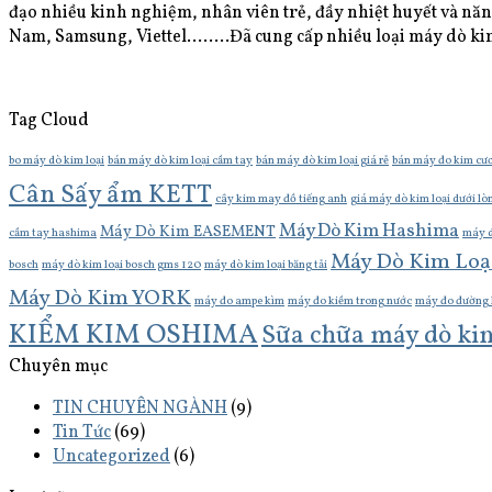
đạo nhiều kinh nghiệm, nhân viên trẻ, đầy nhiệt huyết và năn
Nam, Samsung, Viettel……..Đã cung cấp nhiều loại máy dò kim, m
Tag Cloud
bo máy dò kim loại
bán máy dò kim loại cầm tay
bán máy dò kim loại giá rẻ
bán máy đo kim cư
Cân Sấy ẩm KETT
cây kim may đồ tiếng anh
giá máy dò kim loại dưới lò
Máy Dò Kim Hashima
Máy Dò Kim EASEMENT
cầm tay hashima
máy d
Máy Dò Kim Loạ
bosch
máy dò kim loại bosch gms 120
máy dò kim loại băng tải
Máy Dò Kim YORK
máy đo ampe kìm
máy đo kiềm trong nước
máy đo đường 
KIỂM KIM OSHIMA
Sữa chữa máy dò ki
Chuyên mục
TIN CHUYÊN NGÀNH
(9)
Tin Tức
(69)
Uncategorized
(6)