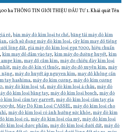
00 ha THÔNG TIN GIỚI THIỆU ĐẦU TƯ 1. Khái quát Tên
giá rẻ
,
bán máy dò kim loại tự chế
,
băng tải máy dò kim
ian
,
cách sử dụng máy dò kim loại
,
cây kim may đồ tiếng
dưới lòng đất
,
giá máy dò kim loại gpz 7000
,
hiệu chuẩn
,
kim may đồ đâm vào tay
,
kim máy đo đường huyết
,
kim
 ampe kìm
,
may đồ cắm kim
,
máy đo chiều dày kim loại
 nhật
,
máy đo độ kín vỉ thuốc
,
máy đo độ xuyên kim
,
máy
i nặng
,
máy đo huyết áp nguyen kim
,
may đồ không cần
m tay hashima
,
máy đo kim cương
,
máy dò kim cương
50
,
máy dò kim loại 3d
,
máy dò kim loại á châu
,
máy dò
áy dò kim loại bằng tay
,
máy dò kim loại bosch
,
máy dò
ò kim loại cầm tay garrett
,
máy dò kim loại cầm tay gia
-3003b1
,
Máy Dò Kim Loại CASSEL
,
máy dò kim loại cho
nhi
,
máy dò kim loại có ảnh hưởng sức khỏe
,
máy dò kim
ò kim loại cũ
,
máy dò kim loại của mỹ
,
máy dò kim loại
dò kim loại dược phẩm
,
máy dò kim loại dưới đất
,
máy dò