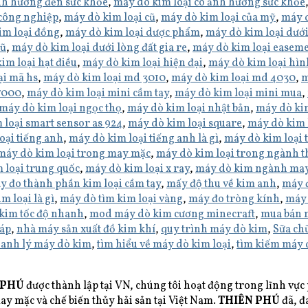
nh hưởng đến sức khỏe
,
máy dò kim loại có ảnh hưởng sức khỏe
 công nghiệp
,
máy dò kim loại cũ
,
máy dò kim loại của mỹ
,
máy d
im loại đồng
,
máy dò kim loại dược phẩm
,
máy dò kim loại dưới
cũ
,
máy dò kim loại dưới lòng đất gia re
,
máy dò kim loại easem
im loại hạt điều
,
máy dò kim loại hiện đại
,
máy dò kim loại hìn
ại mã hs
,
máy dò kim loại md 3010
,
máy dò kim loại md 4030
,
m
 7000
,
máy dò kim loại mini cầm tay
,
máy dò kim loại mini mua
,
máy dò kim loại ngọc thọ
,
máy dò kim loại nhật bản
,
máy dò kim
 loại smart sensor as 924
,
máy dò kim loại square
,
máy dò kim 
oại tiếng anh
,
máy dò kim loại tiếng anh là gì
,
máy dò kim loại 
máy dò kim loại trong may mặc
,
máy dò kim loại trong ngành 
 loại trung quốc
,
máy dò kim loại x ray
,
máy dò kim ngành ma
y đo thành phần kim loại cầm tay
,
mấy độ thu về kim anh
,
máy đ
m loại là gì
,
máy dò tìm kim loại vàng
,
máy đo tròng kính
,
máy 
kim tốc độ nhanh
,
mod máy dò kim cương minecraft
,
mua bán 
 áp
,
nhà máy sản xuất đồ kim khí
,
quy trình máy dò kim
,
Sữa c
hanh lý máy dò kim
,
tìm hiểu về máy dò kim loại
,
tìm kiếm máy 
 PHÚ
được thành lập tại VN, chúng tôi hoạt động trong lĩnh vực ph
 mặc và chế biến thủy hải sản tại Việt Nam.
THIÊN PHÚ
đã, đ