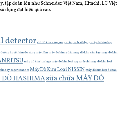
y, tập đoàn lớn như Schneider Việt Nam, Hitachi, LG Việt
sử dụng đạt hiệu quả cao.
l detector
chỉ đỏ kim vàng may mắn
cách sử dụng máy dò kim loại
 đường huyết
kim đo sáng máy film
máy dò kim 2 đầu
máy dò kim cầm tay
máy dò kim
 ANRITSU
máy dò kim loại app
máy dò kim loại app android
máy dò kim loại
Máy Dò Kim Loại NISSIN
cầm tay super scanner
máy dò kim loại á châu
sữa chữa MÁY DÒ
Y DÒ HASHIMA