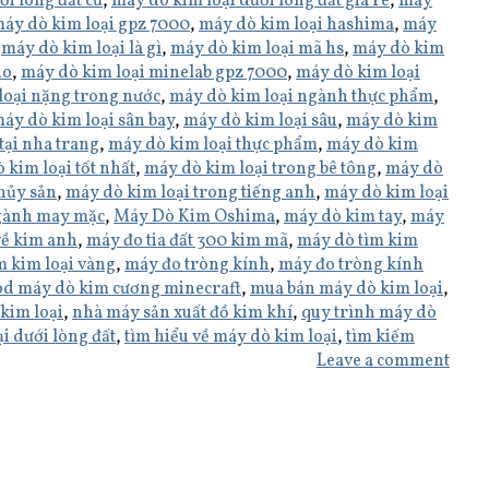
ới lòng đất cũ
,
máy dò kim loại dưới lòng đất gia re
,
máy
áy dò kim loại gpz 7000
,
máy dò kim loại hashima
,
máy
,
máy dò kim loại là gì
,
máy dò kim loại mã hs
,
máy dò kim
do
,
máy dò kim loại minelab gpz 7000
,
máy dò kim loại
loại nặng trong nước
,
máy dò kim loại ngành thực phẩm
,
áy dò kim loại sân bay
,
máy dò kim loại sâu
,
máy dò kim
tại nha trang
,
máy dò kim loại thực phẩm
,
máy dò kim
 kim loại tốt nhất
,
máy dò kim loại trong bê tông
,
máy dò
thủy sản
,
máy dò kim loại trong tiếng anh
,
máy dò kim loại
gành may mặc
,
Máy Dò Kim Oshima
,
máy dò kim tay
,
máy
về kim anh
,
máy đo tia đất 300 kim mã
,
máy dò tìm kim
m kim loại vàng
,
máy đo tròng kính
,
máy đo tròng kính
d máy dò kim cương minecraft
,
mua bán máy dò kim loại
,
kim loại
,
nhà máy sản xuất đồ kim khí
,
quy trình máy dò
i dưới lòng đất
,
tìm hiểu về máy dò kim loại
,
tìm kiếm
Leave a comment