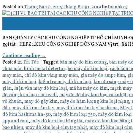
Posted on
Tháng Ba 30, 2019
Tháng Ba 30, 2019
by
toanbk07
30
Th3
BAN QUẢN LÝ CÁC KHU CÔNG NGHIỆP TP HỒ CHÍ MINH Địa chỉ:
gọi tắt : HEPZ 1.KHU CÔNG NGHIỆP ĐÔNG NAM Vị trí : Xã Hò
Continue reading
→
Posted in
Tin Tức
|
Tagged
bán máy đo kim cương
,
bán máy dò
chữa màn hình metal detector
,
bo máy dò kim loại
,
cách làm m
may mắn
,
chỉ đỏ kim vàng may mắn
,
giá máy đo ampe kìm
,
gi
máy dò kim loại
,
kiểm tra máy dò kim loại
,
kim đo sáng máy f
giản
,
luận văn máy dò kim loại
,
mã hs máy dò kim
,
mạch máy 
độ cứng kim loại rockwell
,
máy đo độ dày kim loại của nhật
,
m
vô khuẩn
,
may đồ gãy kim
,
máy đo hàm lượng kim loại nặng
,
đầu
,
máy dò kim cầm tay
,
máy dò kim cầm tay hashima
,
Máy 
dò kim hashima hn-30
,
máy dò kim loại 350
,
máy dò kim loại
app android
,
máy dò kim loại băng tải
,
máy dò kim loại bằng t
bao nhieu
,
máy dò kim loại cầm tay nhật
,
máy dò kim loại cầm